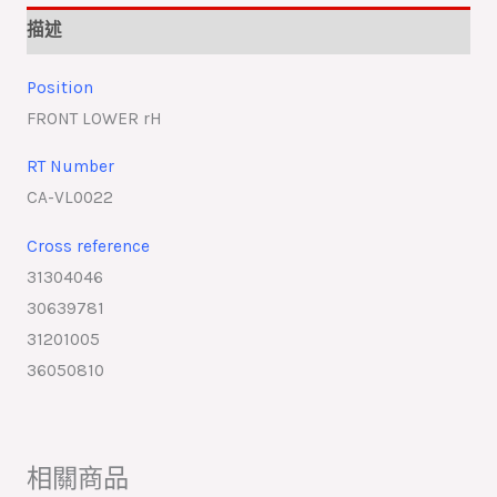
描述
Position
FRONT LOWER rH
RT Number
CA-VL0022
Cross reference
31304046
30639781
31201005
36050810
相關商品