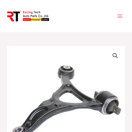
跳
至
主
要
內
容