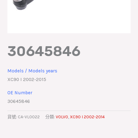
30645846
Models / Models years
XC90 I 2002-2015
OE Number
30645846
貨號:
CA-VL0022
分類:
VOLVO
,
XC90 I 2002-2014