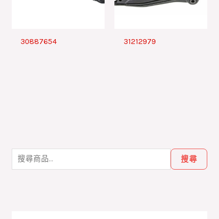
30887654
31212979
搜
尋
搜尋
關
鍵
字
: