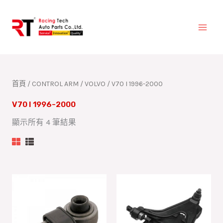
跳
至
主
要
內
容
首頁
/
CONTROL ARM
/
VOLVO
/ V70 I 1996-2000
V70 I 1996-2000
顯示所有 4 筆結果