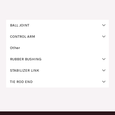
鍵
字
:
BALL JOINT
CONTROL ARM
Other
RUBBER BUSHING
STABILIZER LINK
TIE ROD END