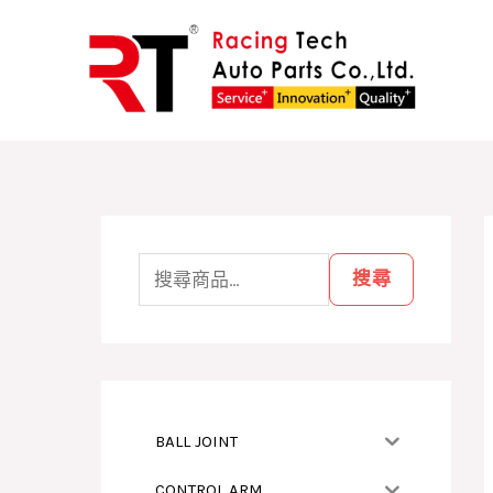
跳
至
主
要
內
容
搜
尋
搜尋
關
鍵
字
:
BALL JOINT
CONTROL ARM