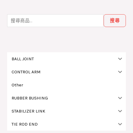
搜
尋
搜尋
關
鍵
字
:
BALL JOINT
CONTROL ARM
Other
RUBBER BUSHING
STABILIZER LINK
TIE ROD END