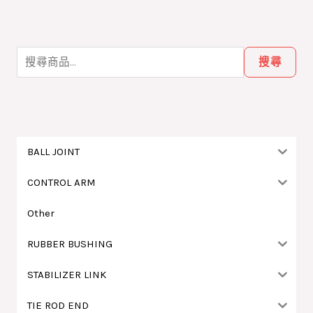
搜
尋
搜尋
關
鍵
字
:
BALL JOINT
CONTROL ARM
Other
RUBBER BUSHING
STABILIZER LINK
TIE ROD END