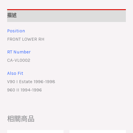
描述
Position
FRONT LOWER RH
RT Number
CA-VL0002
Also Fit
V90 I Estate 1996-1998
960 II 1994-1996
相關商品