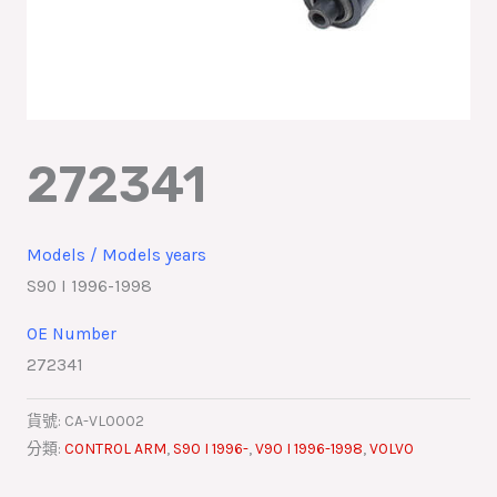
272341
Models / Models years
S90 I 1996-1998
OE Number
272341
貨號:
CA-VL0002
分類:
CONTROL ARM
,
S90 I 1996-
,
V90 I 1996-1998
,
VOLVO