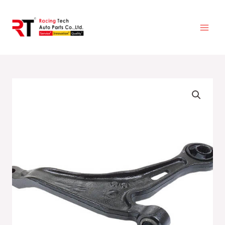
跳
至
主
要
內
容