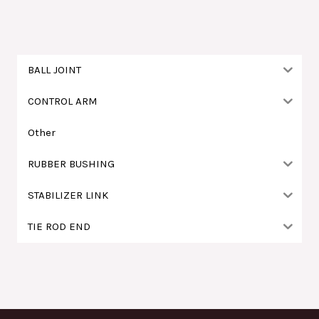
鍵
字
:
BALL JOINT
CONTROL ARM
Other
RUBBER BUSHING
STABILIZER LINK
TIE ROD END