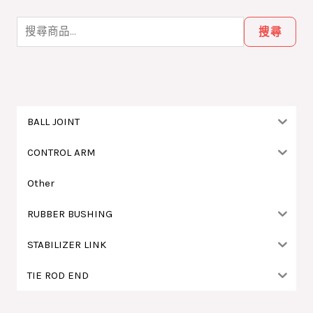
搜
尋
搜尋
關
鍵
字
:
BALL JOINT
CONTROL ARM
Other
RUBBER BUSHING
STABILIZER LINK
TIE ROD END