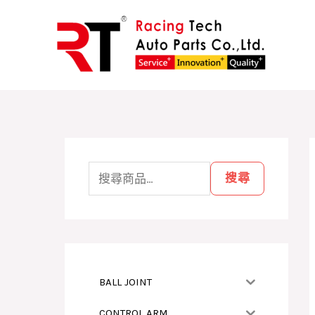
跳
至
主
要
內
容
搜
尋
搜尋
關
鍵
字
:
BALL JOINT
CONTROL ARM