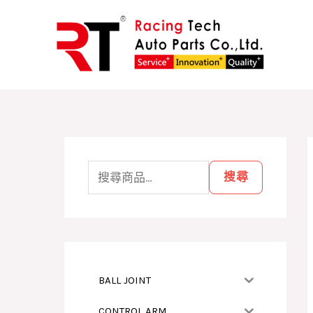
跳
至
主
要
內
容
搜
尋
搜尋
關
鍵
字
:
BALL JOINT
CONTROL ARM