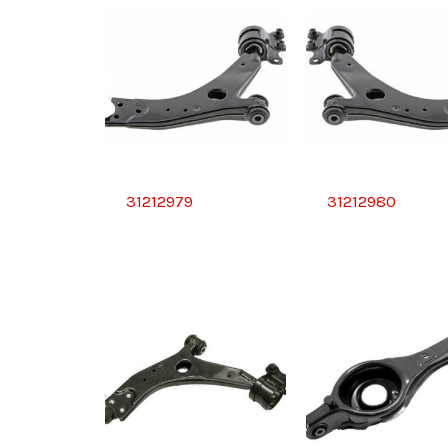
31212979
31212980