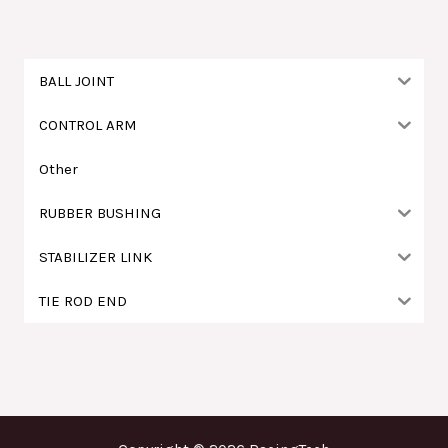
鍵
字
:
BALL JOINT
CONTROL ARM
Other
RUBBER BUSHING
STABILIZER LINK
TIE ROD END