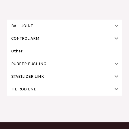
鍵
字
:
BALL JOINT
CONTROL ARM
Other
RUBBER BUSHING
STABILIZER LINK
TIE ROD END