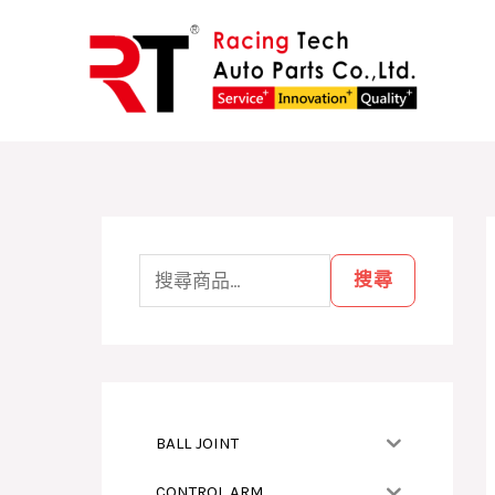
跳
至
主
要
內
容
搜
尋
搜尋
關
鍵
字
:
BALL JOINT
CONTROL ARM