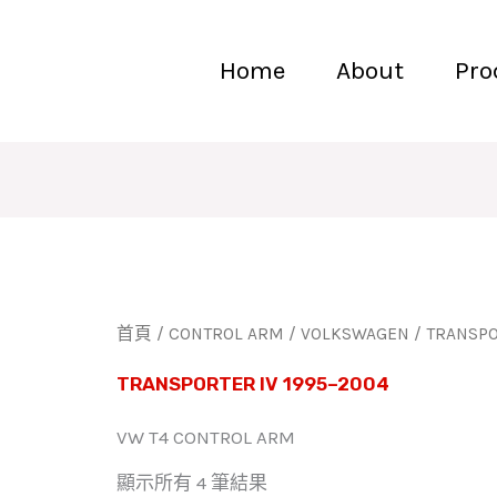
Home
About
Pro
首頁
/
CONTROL ARM
/
VOLKSWAGEN
/ TRANSPO
TRANSPORTER IV 1995–2004
VW T4 CONTROL ARM
顯示所有 4 筆結果