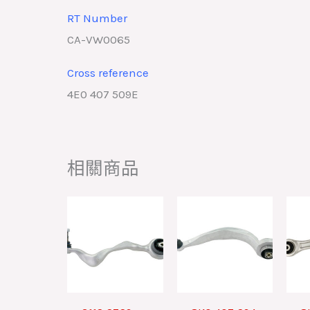
RT Number
CA-VW0065
Cross reference
4E0 407 509E
相關商品