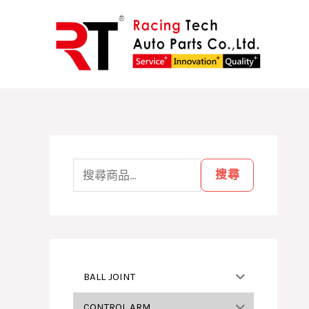
跳
至
主
要
內
容
搜
尋
搜尋
關
鍵
字
:
BALL JOINT
CONTROL ARM