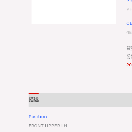
PH
O
4E
貨
分
20
描述
Position
FRONT UPPER LH