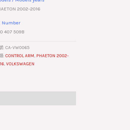
AETON 2002-2016
E Number
0 407 509B
號:
CA-VW0065
類:
CONTROL ARM
,
PHAETON 2002-
16
,
VOLKSWAGEN