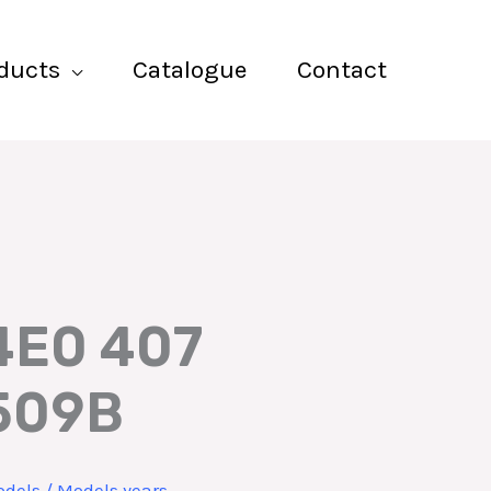
ducts
Catalogue
Contact
4E0 407
509B
dels / Models years