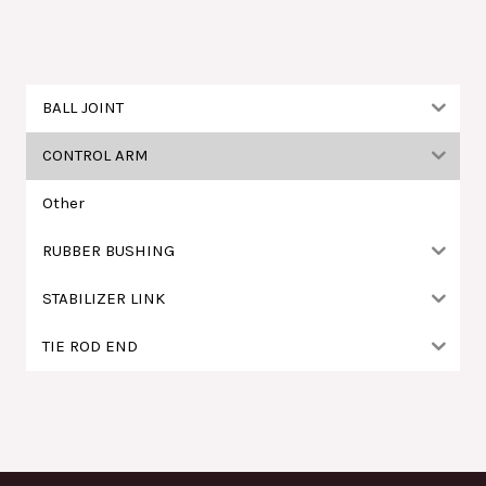
鍵
字
:
BALL JOINT
CONTROL ARM
Other
RUBBER BUSHING
STABILIZER LINK
TIE ROD END