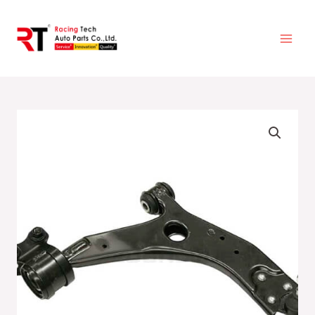
跳
至
主
要
內
容