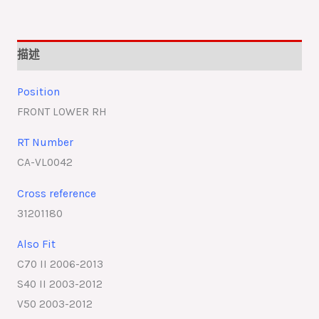
描述
Position
FRONT LOWER RH
RT Number
CA-VL0042
Cross reference
31201180
Also Fit
C70 II 2006-2013
S40 II 2003-2012
V50 2003-2012