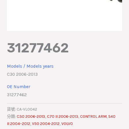
31277462
Models / Models years
C30 2006-2013
OE Number
31277462
貨號:
CA-VL0042
分類:
C30 2006-2013
,
C70 II 2006-2013
,
CONTROL ARM
,
S40
II 2004–2012
,
V50 2004-2012
,
VOLVO