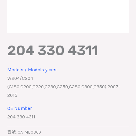
204 330 4311
Models / Models years
W204/C204
(C180,C200,C220,C230,C250,C280,C300,C350) 2007-
2015
OE Number
204 330 4311
貨號:
CA-MB0069