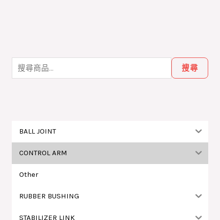
搜
尋
搜尋
關
鍵
字
:
BALL JOINT
CONTROL ARM
Other
RUBBER BUSHING
STABILIZER LINK