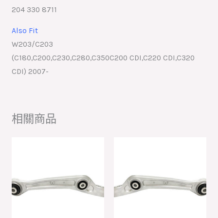
204 330 8711
Also Fit
W203/C203
(C180,C200,C230,C280,C350C200 CDI,C220 CDI,C320
CDI) 2007-
相關商品