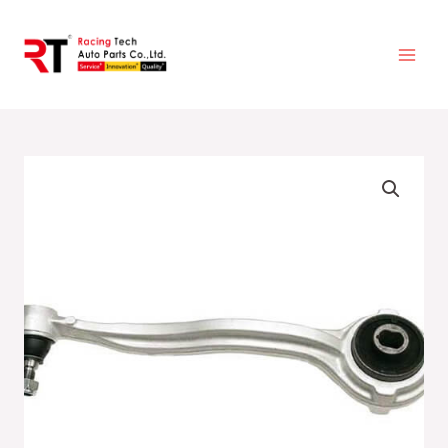
跳
至
主
要
內
容