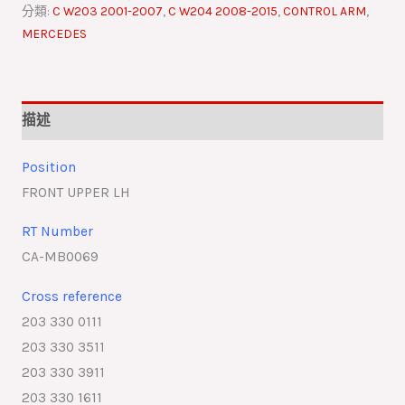
分類:
C W203 2001-2007
,
C W204 2008-2015
,
CONTROL ARM
,
MERCEDES
描述
Position
FRONT UPPER LH
RT Number
CA-MB0069
Cross reference
203 330 0111
203 330 3511
203 330 3911
203 330 1611