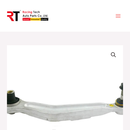
跳
至
主
要
內
容