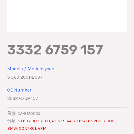
3332 6759 157
Models / Models years
5 E60 2001-2007
OE Number
3332 6759 157
貨號:
CA-BM0055
分類:
5 E60 2003-2010
,
6 E63/E64
,
7 E65/E66 2001-2008
,
BMW
,
CONTROL ARM