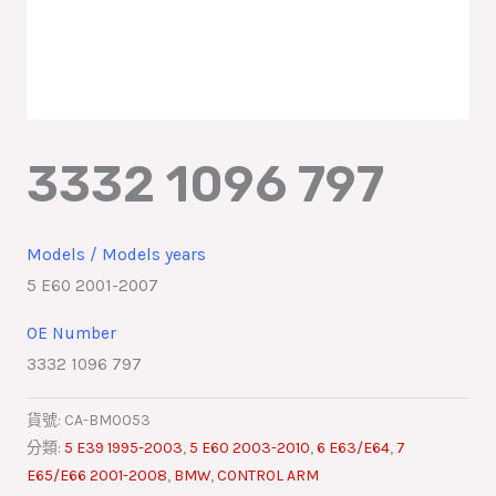
3332 1096 797
Models / Models years
5 E60 2001-2007
OE Number
3332 1096 797
貨號:
CA-BM0053
分類:
5 E39 1995-2003
,
5 E60 2003-2010
,
6 E63/E64
,
7
E65/E66 2001-2008
,
BMW
,
CONTROL ARM