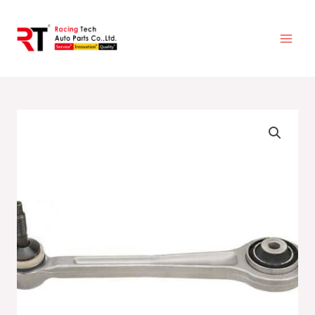
跳
至
主
要
內
容