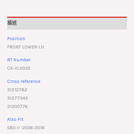
描述
Position
FRONT LOWER LH
RT Number
CA-VL0035
Cross reference
31212782
31277343
31200776
Also Fit
S80 II 2006-2016