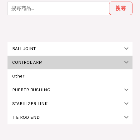
尋
搜尋
關
鍵
字
:
BALL JOINT
CONTROL ARM
Other
RUBBER BUSHING
STABILIZER LINK
TIE ROD END