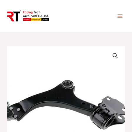
跳
至
主
要
內
容