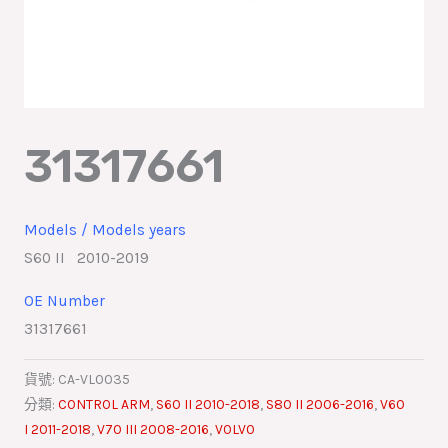
31317661
Models / Models years
S60 II 2010-2019
OE Number
31317661
貨號:
CA-VL0035
分類:
CONTROL ARM
,
S60 II 2010-2018
,
S80 II 2006-2016
,
V60
I 2011-2018
,
V70 III 2008-2016
,
VOLVO