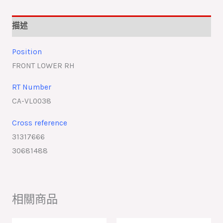
描述
Position
FRONT LOWER RH
RT Number
CA-VL0038
Cross reference
31317666
30681488
相關商品