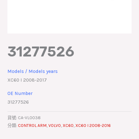
31277526
Models / Models years
XC60 I 2008-2017
OE Number
31277526
貨號:
CA-VL0038
分類:
CONTROL ARM
,
VOLVO
,
XC60
,
XC60 I 2008-2016