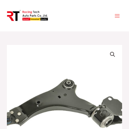
跳
至
主
要
內
容