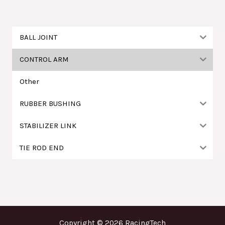
鍵
字
:
BALL JOINT
CONTROL ARM
Other
RUBBER BUSHING
STABILIZER LINK
TIE ROD END
Copyright © 2026 RacingTech