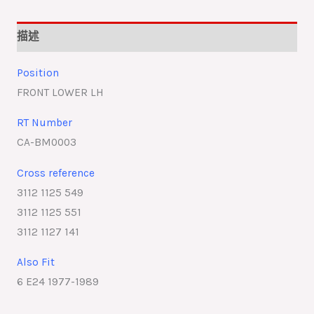
描述
Position
FRONT LOWER LH
RT Number
CA-BM0003
Cross reference
3112 1125 549
3112 1125 551
3112 1127 141
Also Fit
6 E24 1977-1989