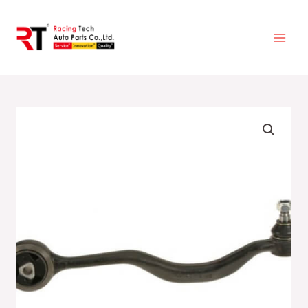
跳
至
主
要
內
容