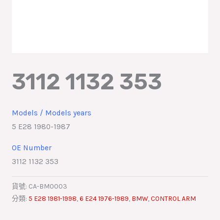
3112 1132 353
Models / Models years
5 E28 1980-1987
OE Number
3112 1132 353
貨號:
CA-BM0003
分類:
5 E28 1981-1998
,
6 E24 1976-1989
,
BMW
,
CONTROL ARM